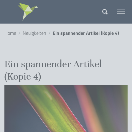
springen
Gathmann Michaelis und Freund
Me
Suche
Sie sind hier:
Home
Neuigkeiten
Ein spannender Artikel (Kopie 4)
Ein spannender Artikel
(Kopie 4)