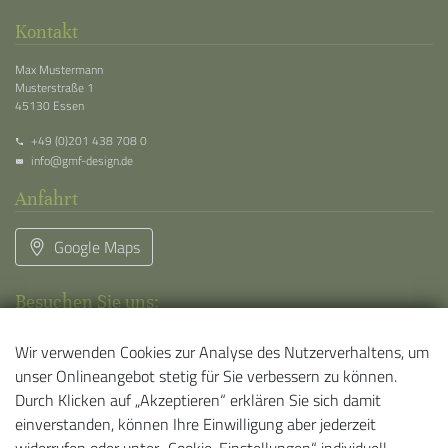
Kontakt
Max Mustermann
Musterstraße 1
45130 Essen
+49 (0)201 438 708 0
info@gmf-design.de
Anfahrt
Google Maps
Besuchen Sie uns:
Wir verwenden Cookies zur Analyse des Nutzerverhaltens, um
unser Onlineangebot stetig für Sie verbessern zu können.
Durch Klicken auf „Akzeptieren“ erklären Sie sich damit
Rechtliches
einverstanden, können Ihre Einwilligung aber jederzeit
Impressum